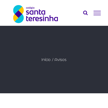
Ir
para
o
conteúdo
Início
Avisos