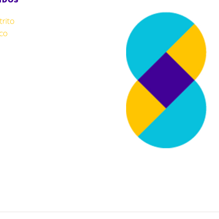
rito
co