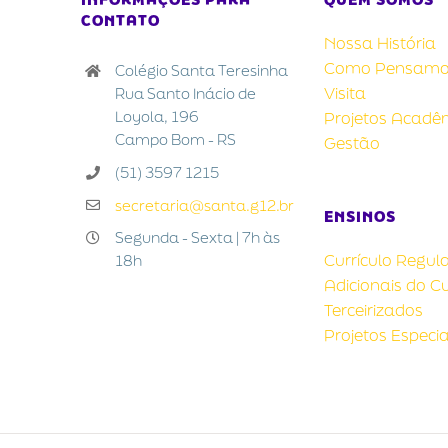
CONTATO
Nossa História
Como Pensamo
Colégio Santa Teresinha
Visita
Rua Santo Inácio de
Loyola, 196
Projetos Acadê
Campo Bom - RS
Gestão
(51) 3597 1215
secretaria@santa.g12.br
ENSINOS
Segunda - Sexta | 7h às
Currículo Regul
18h
Adicionais do Cu
Terceirizados
Projetos Especia