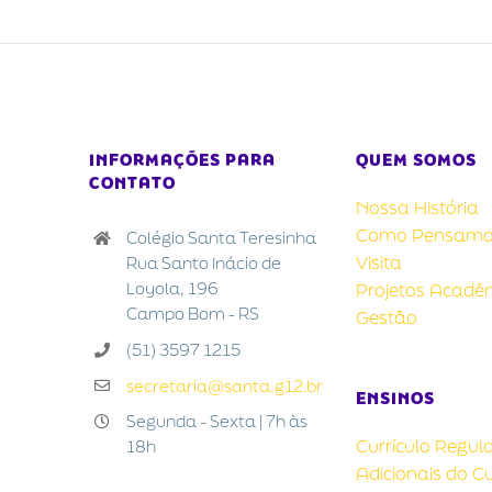
INFORMAÇÕES PARA
QUEM SOMOS
CONTATO
Nossa História
Como Pensamo
Colégio Santa Teresinha
Visita
Rua Santo Inácio de
Loyola, 196
Projetos Acadê
Campo Bom - RS
Gestão
(51) 3597 1215
secretaria@santa.g12.br
ENSINOS
Segunda - Sexta | 7h às
Currículo Regul
18h
Adicionais do Cu