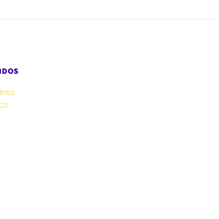
IDOS
rito
co