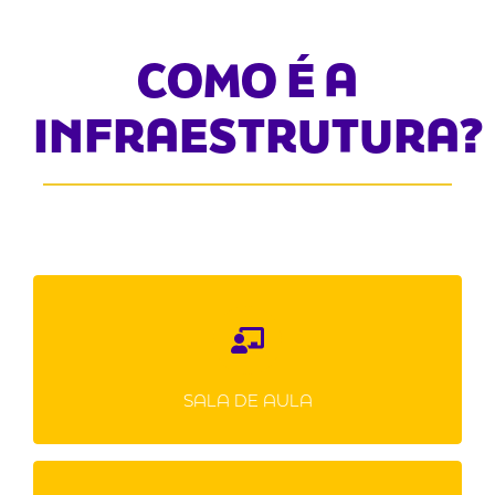
COMO É A
INFRAESTRUTURA?
Amplamente renovadas, adaptadas as
demandas de cada idade. Climatizadas,
iluminação dentro dos padrões de conforto,
SALA DE AULA
sistema de vídeo para projeção, sistema de
som e computadores para todas nossas
salas de aula.