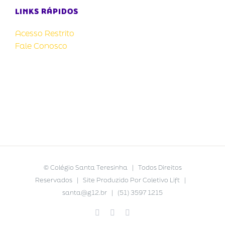
LINKS RÁPIDOS
Acesso Restrito
Fale Conosco
©
Colégio Santa Teresinha
| Todos Direitos
Reservados | Site Produzido Por
Coletivo Lift
|
santa@g12.br
| (51) 3597 1215
Facebook
YouTube
Instagram