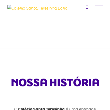
Ir
para
o
conteúdo
NOSSA HISTÓRIA
O
Colégio Santa Teresinha
é uma entidade