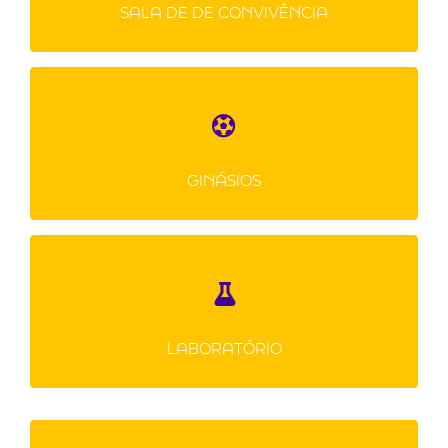
SALA DE DE CONVIVÊNCIA
na escola em seu horário de meio dia.
Favorece a todos trazendo muito conforto,
facilidade de acessos e aproveitamento de
seu tempo disponível durante o meio dia.
Possuímos dois ginásios cobertos, com
quadras polivalentes para uso nas aulas de
FOTOS
educação física, tanto para os horários
GINÁSIOS
formais de aula, como nos treinos das
equipes de competição.
FOTOS
Laboratórios de Biologia e Química,
equipados com os recursos necessários para
as experimentações e comprovações
LABORATÓRIO
práticas de assuntos abordados em sala de
aula.
FOTOS