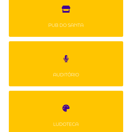
Ambiente adaptado para os jovens, seu
espaço de lazer, mesas para bate-papo e
cantina para seu lanche. Ambiente
PUB DO SANTA
descolado, com mesas de jogos e wi-fi.
FOTOS
Ambiente amplo, climatizado, janelas
adaptadas com cortinas tipo “black out”,
sistema de som adequados as demandas
AUDITÓRIO
de apresentações de música, dança ou
teatro. Iluminação técnica própria para
shows, microfones sem fio e sala de controle
de som e luz.
Laboratório de aprendizagem. Sala ampla,
adaptada com os mais diversos jogos para
FOTOS
aplicação educativa.
LUDOTECA