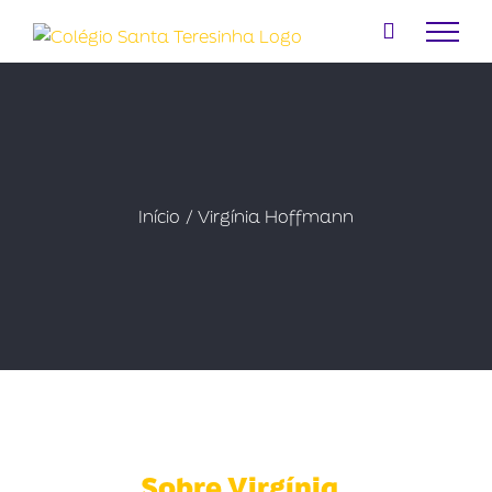
Ir
para
o
conteúdo
Início
Virgínia Hoffmann
Sobre
Virgínia