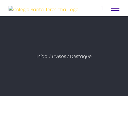
Ir
para
o
conteúdo
Início
Avisos / Destaque
DESAFIO MARSHMALLOW