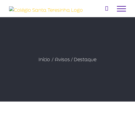
Ir
para
o
conteúdo
Início
Avisos / Destaque
FIC-2026