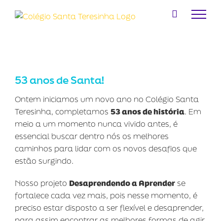
Ir
para
o
conteúdo
53 anos de Santa!
Ontem iniciamos um novo ano no Colégio Santa
Teresinha, completamos
53 anos de história
. Em
meio a um momento nunca vivido antes, é
essencial buscar dentro nós os melhores
caminhos para lidar com os novos desafios que
estão surgindo.
Nosso projeto
Desaprendendo a Aprender
se
fortalece cada vez mais, pois nesse momento, é
preciso estar disposto a ser flexível e desaprender,
para assim encontrar as melhores formas de agir.