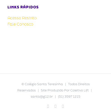
LINKS RÁPIDOS
Acesso Restrito
Fale Conosco
©
Colégio Santa Teresinha
| Todos Direitos
Reservados | Site Produzido Por
Coletivo Lift
|
santa@g12.br
| (51) 3597 1215
Facebook
YouTube
Instagram