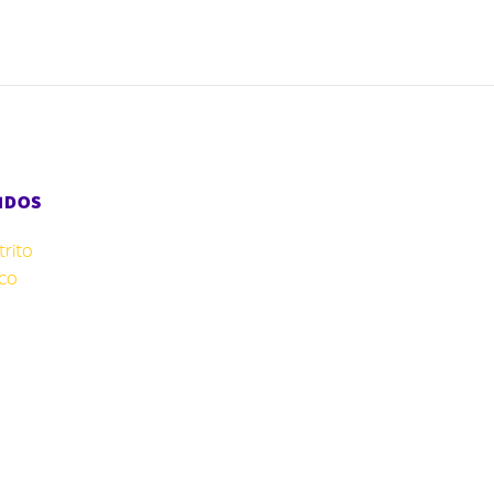
IDOS
rito
co