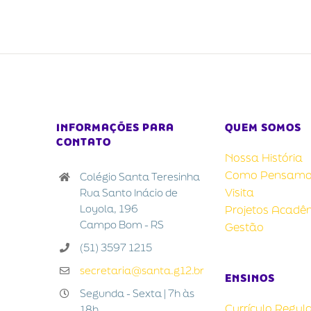
INFORMAÇÕES PARA
QUEM SOMOS
CONTATO
Nossa História
Como Pensamo
Colégio Santa Teresinha
Visita
Rua Santo Inácio de
Loyola, 196
Projetos Acadê
Campo Bom - RS
Gestão
(51) 3597 1215
secretaria@santa.g12.br
ENSINOS
Segunda - Sexta | 7h às
Currículo Regul
18h