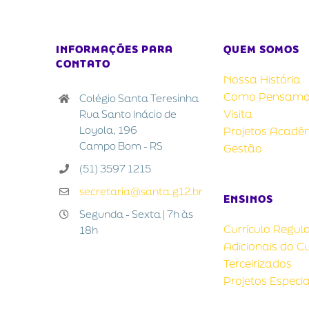
INFORMAÇÕES PARA
QUEM SOMOS
CONTATO
Nossa História
Como Pensamo
Colégio Santa Teresinha
Visita
Rua Santo Inácio de
Loyola, 196
Projetos Acadê
Campo Bom - RS
Gestão
(51) 3597 1215
secretaria@santa.g12.br
ENSINOS
Segunda - Sexta | 7h às
Currículo Regul
18h
Adicionais do Cu
Terceirizados
Projetos Especia