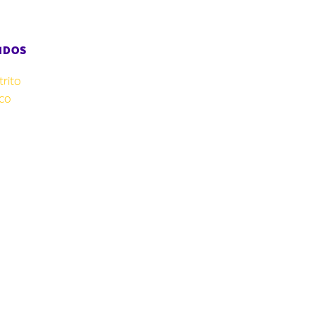
IDOS
rito
co