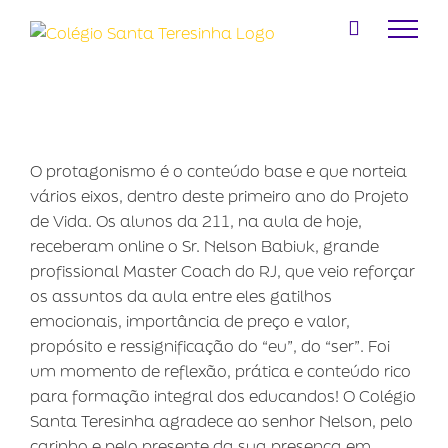
Ir
para
o
conteúdo
O protagonismo é o conteúdo base e que norteia
vários eixos, dentro deste primeiro ano do Projeto
de Vida. Os alunos da 211, na aula de hoje,
receberam online o Sr. Nelson Babiuk, grande
profissional Master Coach do RJ, que veio reforçar
os assuntos da aula entre eles gatilhos
emocionais, importância de preço e valor,
propósito e ressignificação do “eu”, do “ser”. Foi
um momento de reflexão, prática e conteúdo rico
para formação integral dos educandos! O Colégio
Santa Teresinha agradece ao senhor Nelson, pelo
carinho e pelo presente da sua presença em