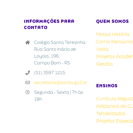
INFORMAÇÕES PARA
QUEM SOMOS
CONTATO
Nossa História
Como Pensamo
Colégio Santa Teresinha
Visita
Rua Santo Inácio de
Loyola, 196
Projetos Acadê
Campo Bom - RS
Gestão
(51) 3597 1215
secretaria@santa.g12.br
ENSINOS
Segunda - Sexta | 7h às
Currículo Regul
18h
Adicionais do Cu
Terceirizados
Projetos Especia