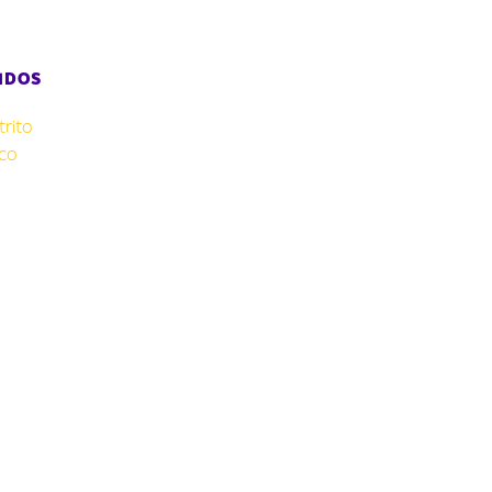
IDOS
rito
co