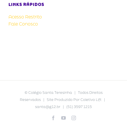
LINKS RÁPIDOS
Acesso Restrito
Fale Conosco
©
Colégio Santa Teresinha
| Todos Direitos
Reservados | Site Produzido Por
Coletivo Lift
|
santa@g12.br
| (51) 3597 1215
Facebook
YouTube
Instagram