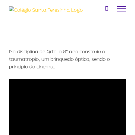
Ir
para
o
conteúdo
Na disciplina de Arte, o 8° ano construiu o
taumatropio, um brinquedo óptico, sendo o
princípio do cinema.