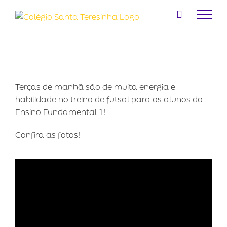
Ir
para
o
conteúdo
Terças de manhã são de muita energia e
habilidade no treino de futsal para os alunos do
Ensino Fundamental 1!
Confira as fotos!