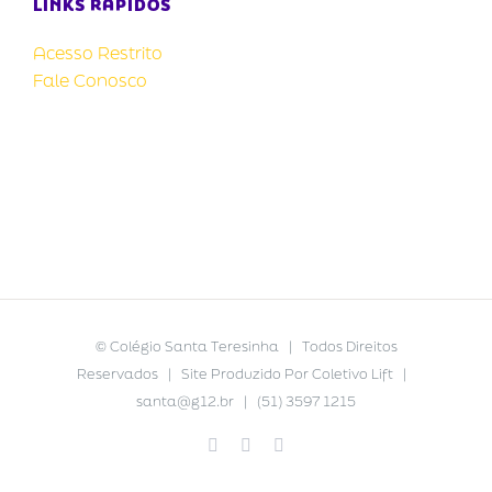
LINKS RÁPIDOS
Acesso Restrito
Fale Conosco
©
Colégio Santa Teresinha
| Todos Direitos
Reservados | Site Produzido Por
Coletivo Lift
|
santa@g12.br
| (51) 3597 1215
Facebook
YouTube
Instagram