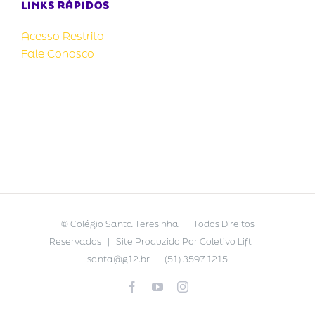
LINKS RÁPIDOS
Acesso Restrito
Fale Conosco
©
Colégio Santa Teresinha
| Todos Direitos
Reservados | Site Produzido Por
Coletivo Lift
|
santa@g12.br
| (51) 3597 1215
Facebook
YouTube
Instagram